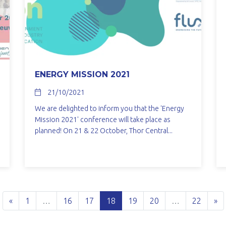
ENERGY MISSION 2021
21/10/2021
We are delighted to inform you that the 'Energy
Mission 2021' conference will take place as
planned! On 21 & 22 October, Thor Central...
«
1
…
16
17
18
19
20
…
22
»