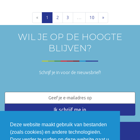
DOWNLOAD
«
1
2
3
…
10
»
WIL JE OP DE HOOGTE
BLIJVEN?
Schrijf je in voor de nieuwsbrief!
Deze website maakt gebruik van bestanden
(zoals cookies) en andere technologieën.
LinkedIn
Twitter
Door verder te surfen op deze website gaat u