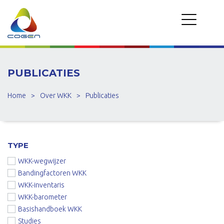
PUBLICATIES
Home
>
Over WKK
>
Publicaties
TYPE
WKK-wegwijzer
Bandingfactoren WKK
WKK-inventaris
WKK-barometer
Basishandboek WKK
Studies