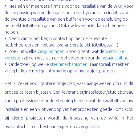
Kies één of meerdere firma’s voor de installatie van de WKK, voor
de aanpassing van en de inpassing in het hydraulisch circuit, voor
de eventuele installatie van een buffer en voor de aansluiting op
het elektriciteits- en gasnet. Ook uw leverancier kan u hiermee
helpen.
Neem van bij het begin contact op met de relevante
netbeheerders en met uw leveranciers (elektriciteit/gas/…).
Zoek uit welke
vergunningen
u nodig hebt, wat de
wettelijke
vereisten
zijn en waaraan u moet voldoen voor de
netaansluiting
.
Onderzoek op welke
steunmechanismen
u aanspraak maakt en
vraag tijdig de nodige informatie op bij uw projectpartners.
Het is, zeker voor grotere projecten, vaak aangewezen om u in dit
proces te laten bijstaan. Een leverancier/­installateur/­studiebureau
kan u professionele ondersteuning bieden wat de kwaliteit van uw
installatie en een vlot verloop van het proces ten goede komt. Ook
bij kleine projecten wordt de inpassing van de WKK in het
hydraulisch circuit best aan experten overgelaten.