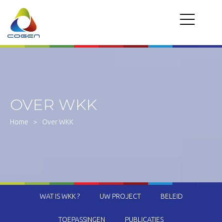
OVER WKK
Home
>
Over WKK
WAT IS WKK ?
UW PROJECT
BELEID
TOEPASSINGEN
PUBLICATIES