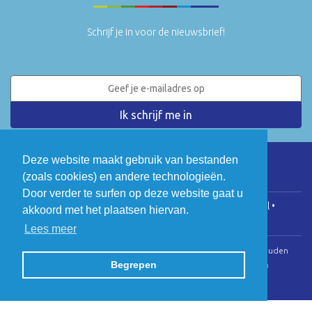
Schrijf je in voor de nieuwsbrief!
Deze website maakt gebruik van bestanden
(zoals cookies) en andere technologieën.
LinkedIn
Twitter
Door verder te surfen op deze website gaat u
COGEN Vlaanderen • Koningsstraat 146, 1000 Brussel •
akkoord met het plaatsen hiervan.
info@cogenvlaanderen.be
• BTW: BE0475.920.701
Lees meer
© Copyright 2026 | Cogen Vlaanderen • Alle rechten voorbehouden
Begrepen
Webdesign door Zenjoy in Leuven
•
Powered by Nimbu