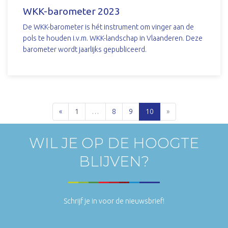
WKK-barometer 2023
De WKK-barometer is hét instrument om vinger aan de
pols te houden i.v.m. WKK-landschap in Vlaanderen. Deze
barometer wordt jaarlijks gepubliceerd.
DOWNLOAD
«
1
…
8
9
10
»
WIL JE OP DE HOOGTE
BLIJVEN?
Schrijf je in voor de nieuwsbrief!