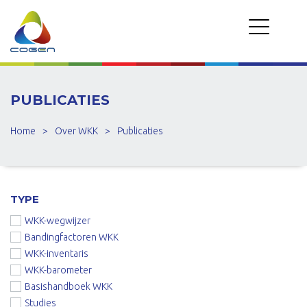
PUBLICATIES
Home
>
Over WKK
>
Publicaties
TYPE
WKK-wegwijzer
Bandingfactoren WKK
WKK-inventaris
WKK-barometer
Basishandboek WKK
Studies