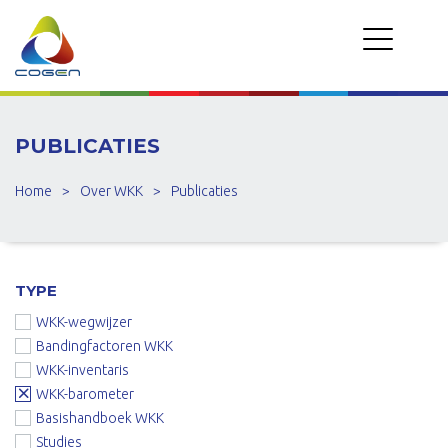
PUBLICATIES
Home
>
Over WKK
>
Publicaties
TYPE
WKK-wegwijzer
Bandingfactoren WKK
WKK-inventaris
WKK-barometer
Basishandboek WKK
Studies