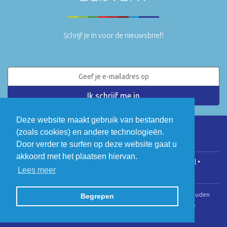
Schrijf je in voor de nieuwsbrief!
Deze website maakt gebruik van bestanden
(zoals cookies) en andere technologieën.
LinkedIn
Twitter
Door verder te surfen op deze website gaat u
akkoord met het plaatsen hiervan.
COGEN Vlaanderen • Koningsstraat 146, 1000 Brussel •
Lees meer
info@cogenvlaanderen.be
• BTW: BE0475.920.701
© Copyright 2026 | Cogen Vlaanderen • Alle rechten voorbehouden
Begrepen
Webdesign door Zenjoy in Leuven
•
Powered by Nimbu