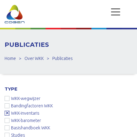
PUBLICATIES
Home
>
Over WKK
>
Publicaties
TYPE
WKK-wegwijzer
Bandingfactoren WKK
WKK-inventaris
WKK-barometer
Basishandboek WKK
Studies