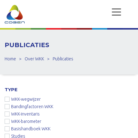
PUBLICATIES
Home
>
Over WKK
>
Publicaties
TYPE
WKK-wegwijzer
Bandingfactoren WKK
WKK-inventaris
WKK-barometer
Basishandboek WKK
Studies