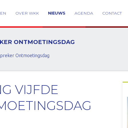
GEN
OVER WKK
NIEUWS
AGENDA
CONTACT
EKER ONTMOETINGSDAG
spreker Ontmoetingsdag
G VIJFDE
MOETINGSDAG