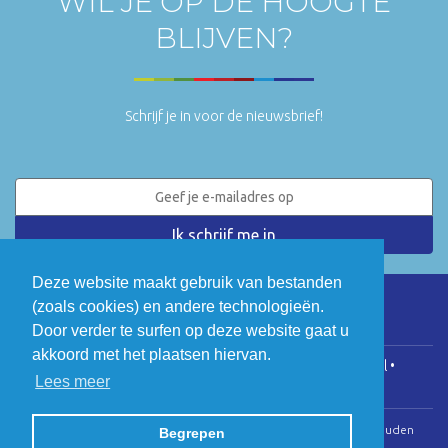
WIL JE OP DE HOOGTE
BLIJVEN?
Schrijf je in voor de nieuwsbrief!
Deze website maakt gebruik van bestanden
(zoals cookies) en andere technologieën.
LinkedIn
Twitter
Door verder te surfen op deze website gaat u
akkoord met het plaatsen hiervan.
COGEN Vlaanderen • Koningsstraat 146, 1000 Brussel •
Lees meer
info@cogenvlaanderen.be
• BTW: BE0475.920.701
© Copyright 2026 | Cogen Vlaanderen • Alle rechten voorbehouden
Begrepen