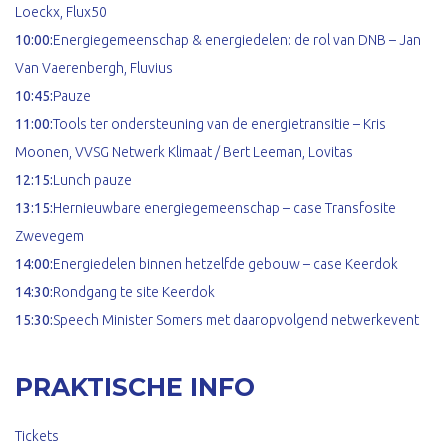
Loeckx, Flux50
10:00:
Energiegemeenschap & energiedelen: de rol van DNB – Jan
Van Vaerenbergh, Fluvius
10:45:
Pauze
11:00:
Tools ter ondersteuning van de energietransitie – Kris
Moonen, VVSG Netwerk Klimaat / Bert Leeman, Lovitas
12:15:
Lunch pauze
13:15:
Hernieuwbare energiegemeenschap – case Transfosite
Zwevegem
14:00:
Energiedelen binnen hetzelfde gebouw – case Keerdok
14:30:
Rondgang te site Keerdok
15:30:
Speech Minister Somers met daaropvolgend netwerkevent
PRAKTISCHE INFO
Tickets