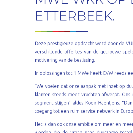
ETTERBEEK.
Deze prestigieuze opdracht werd door de V
verschillende offertes van de getrouwe spel
motivering van de beslissing.
In oplossingen tot 1 MWe heeft EVW reeds ee
“We voelen dat onze aanpak met inzet op d
klanten steeds meer vruchten afwerpt. Ons m
segment stijgen” aldus Koen Haentjens. “Da
toegang tot een ruim service netwerk in Europ
Het is dan ook onze ambitie om meer en meer
worden die de vraag naar duurzame totaalop