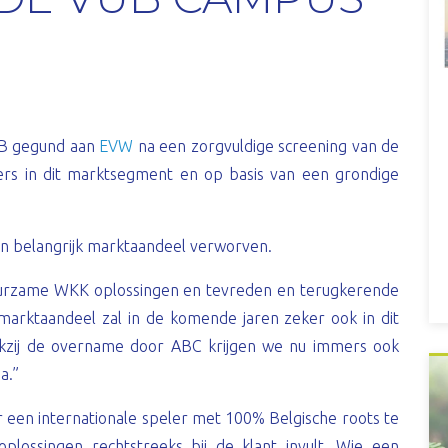
UB gegund aan
EVW
na een zorgvuldige screening van de
ers in dit marktsegment en op basis van een grondige
n belangrijk marktaandeel verworven.
uurzame WKK oplossingen en tevreden en terugkerende
arktaandeel zal in de komende jaren zeker ook in dit
nkzij de overname door ABC krijgen we nu immers ook
a.”
 een internationale speler met 100% Belgische roots te
lossingen rechtstreeks bij de klant invult. Wie een