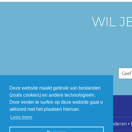
WIL J
Deze website maakt gebruik van bestanden
(zoals cookies) en andere technologieën.
Door verder te surfen op deze website gaat u
akkoord met het plaatsen hiervan.
Lees meer
COGEN Vlaanderen • K