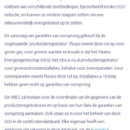
voldoen aan verschillende doelstellingen, bijvoorbeeld inzake CO2-
reductie, en kunnen ze verdere stappen zetten om een
milieuvriendelijk energiebeleid op te zetten.
De aanvraag van garanties van oorsprong gebeurt bij de
zogenaamde ‘productieregistrator’. Fluxys neemt deze rol op voor
groen gas, voor groene warmte en koude is dat het Vlaams
Energieagentschap (VEA). Het VEA is nu al productieregistrator
voor groenestroominstallaties, behalve voor zonnepanelen. Voor
zonnepanelen neemt Fluvius deze rol op. Installaties ≤ 10 kWp
hebben geen recht op garanties van oorsprong.
De VREG zal instaan voor de coördinatie van de gegevens van de
productieregistratoren en op basis van hun data de garanties van
oorsprong aanmaken. Ook staan ze in voor het beheer van deze
GOs in de certificatendatabank. Elke eigenaar heeft een
elektronische rekening in deze databank. Als de
Europese