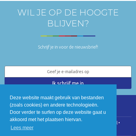
WIL JE OP DE HOOGTE
BLIJVEN?
Schrijf je in voor de nieuwsbrief!
Deze website maakt gebruik van bestanden
(zoals cookies) en andere technologieën.
LinkedIn
Twitter
Door verder te surfen op deze website gaat u
akkoord met het plaatsen hiervan.
COGEN Vlaanderen • Koningsstraat 146, 1000 Brussel •
Lees meer
info@cogenvlaanderen.be
• BTW: BE0475.920.701