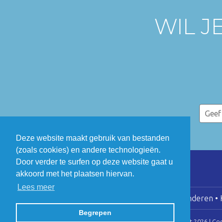
WIL J
Deze website maakt gebruik van bestanden
(zoals cookies) en andere technologieën.
Door verder te surfen op deze website gaat u
akkoord met het plaatsen hiervan.
Lees meer
COGEN Vlaanderen • K
Begrepen
© Copyright 2026 | Co