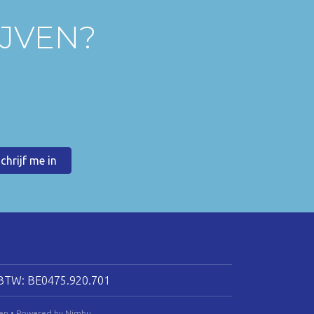
IJVEN?
BTW: BE0475.920.701
en
•
Powered by Nimbu