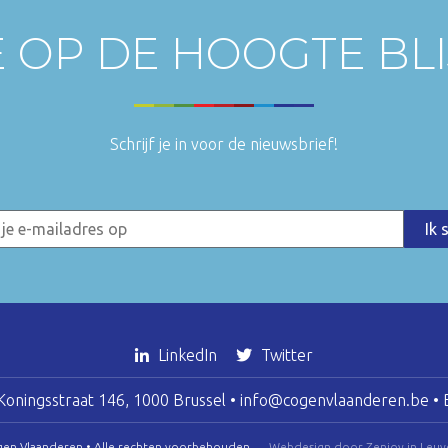
E OP DE HOOGTE BL
Schrijf je in voor de nieuwsbrief!
LinkedIn
Twitter
oningsstraat 146, 1000 Brussel •
info@cogenvlaanderen.be
• 
gen Vlaanderen • Alle rechten voorbehouden
Webdesign door Zenjoy in Leuv