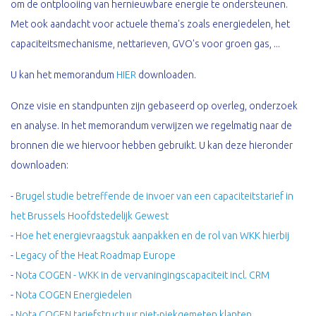
om de ontplooiing van hernieuwbare energie te ondersteunen.
Met ook aandacht voor actuele thema's zoals energiedelen, het
capaciteitsmechanisme, nettarieven, GVO's voor groen gas, ...
U kan het memorandum
HIER
downloaden.
Onze visie en standpunten zijn gebaseerd op overleg, onderzoek
en analyse. In het memorandum verwijzen we regelmatig naar de
bronnen die we hiervoor hebben gebruikt. U kan deze hieronder
downloaden:
-
Brugel studie betreffende de invoer van een capaciteitstarief in
het Brussels Hoofdstedelijk Gewest
-
Hoe het energievraagstuk aanpakken en de rol van WKK hierbij
-
Legacy of the Heat Roadmap Europe
-
Nota COGEN - WKK in de vervaningingscapaciteit incl. CRM
-
Nota COGEN Energiedelen
-
Nota COGEN tariefstructuur niet-piekgemeten klanten