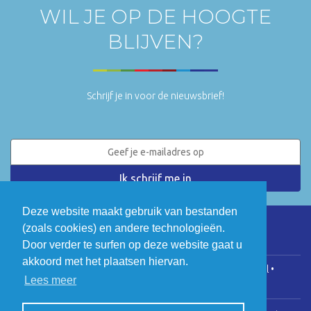
WIL JE OP DE HOOGTE
BLIJVEN?
Schrijf je in voor de nieuwsbrief!
Deze website maakt gebruik van bestanden
(zoals cookies) en andere technologieën.
LinkedIn
Twitter
Door verder te surfen op deze website gaat u
akkoord met het plaatsen hiervan.
COGEN Vlaanderen • Koningsstraat 146, 1000 Brussel •
Lees meer
info@cogenvlaanderen.be
• BTW: BE0475.920.701