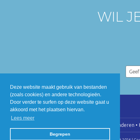
WIL J
Deze website maakt gebruik van bestanden
(zoals cookies) en andere technologieën.
Door verder te surfen op deze website gaat u
akkoord met het plaatsen hiervan.
Lees meer
COGEN Vlaanderen • K
Begrepen
© Copyright 2026 | Co