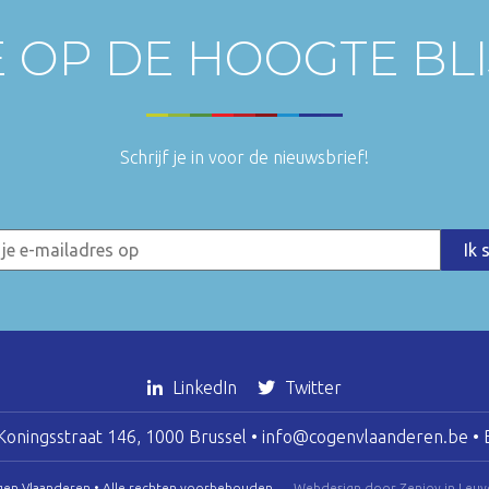
E OP DE HOOGTE BL
Schrijf je in voor de nieuwsbrief!
LinkedIn
Twitter
oningsstraat 146, 1000 Brussel •
info@cogenvlaanderen.be
• 
gen Vlaanderen • Alle rechten voorbehouden
Webdesign door Zenjoy in Leuv