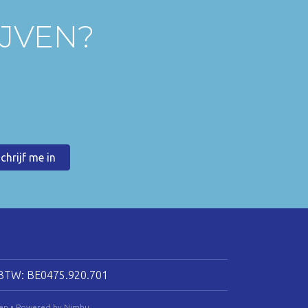
IJVEN?
BTW: BE0475.920.701
en
•
Powered by Nimbu