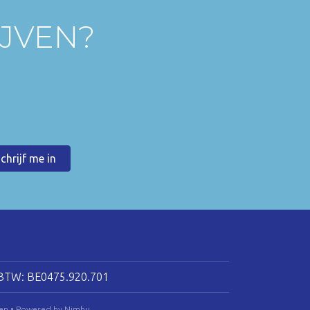
IJVEN?
BTW: BE0475.920.701
en
•
Powered by Nimbu