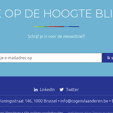
E OP DE HOOGTE BL
Schrijf je in voor de nieuwsbrief!
LinkedIn
Twitter
oningsstraat 146, 1000 Brussel •
info@cogenvlaanderen.be
• 
gen Vlaanderen • Alle rechten voorbehouden
Webdesign door Zenjoy in Leuv