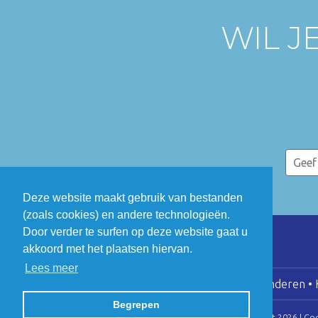
WIL J
Deze website maakt gebruik van bestanden
(zoals cookies) en andere technologieën.
Door verder te surfen op deze website gaat u
akkoord met het plaatsen hiervan.
Lees meer
COGEN Vlaanderen • K
Begrepen
© Copyright 2026 | Co