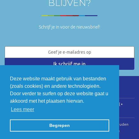
BLIJVEN?
Schrijf je in voor de nieuwsbrief!
Deze website maakt gebruik van bestanden
(zoals cookies) en andere technologieën.
LinkedIn
Twitter
Door verder te surfen op deze website gaat u
akkoord met het plaatsen hiervan.
COGEN Vlaanderen • Koningsstraat 146, 1000 Brussel •
Lees meer
info@cogenvlaanderen.be
• BTW: BE0475.920.701
© Copyright 2026 | Cogen Vlaanderen • Alle rechten voorbehouden
Begrepen
Webdesign door Zenjoy in Leuven
•
Powered by Nimbu