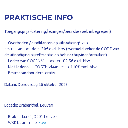
PRAKTISCHE INFO
Toegangsprijs (catering/lezingen/beursbezoek inbegrepen):
O
verheden / eindklanten op uitnodiging*
van
beursstandhouders:
30€ excl. btw (*vermeld zeker de CODE van
de uitnodiging bij referentie op het inschrijvingsformulier!)
Leden
van COGEN Vlaanderen:
82,5€ excl. btw
Niet-leden
van COGEN Vlaanderen:
110€ excl. btw
Beursstandhouders
:
gratis
Datum: Donderdag 26 oktober 2023
Locatie: Brabanthal, Leuven
Brabantlaan 1, 3001 Leuven
WKK-beurs in de '
Foyer
'