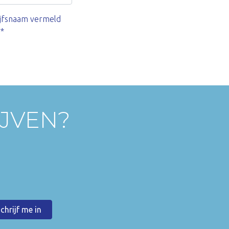
ijfsnaam vermeld
.*
IJVEN?