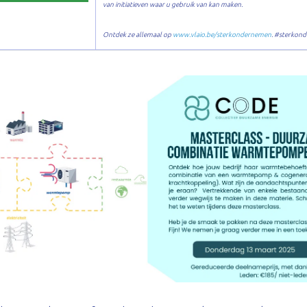
van initiatieven waar u gebruik van kan maken.
Ontdek ze allemaal op
www.vlaio.be/sterkondernemen
. #sterkon