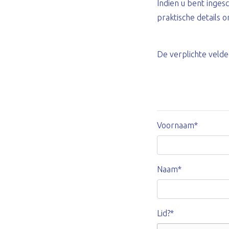
Indien u bent inge
praktische details 
De verplichte velde
Voornaam*
Naam*
Lid?*