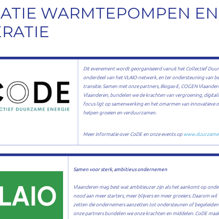
ATIE WARMTEPOMPEN EN
RATIE
Dit evenement wordt georganiseerd vanuit het Collectief Duu
onderdeel van het VLAIO-netwerk, en ter ondersteuning van be
transitie. Samen met onze partners, Biogas-E, COGEN Vlaande
Vlaanderen, bundelen we de krachten van vergroening, digitalis
focus ligt op samenwerking en het omarmen van innovatieve o
helpen groeien en verduurzamen.
Meer informatie over CoDE en onze events op
www.duurzame-
Samen voor sterk, ambitieus ondernemen
Vlaanderen mag best wat ambitieuzer zijn als het aankomt op on
nood aan meer starters, meer blijvers en meer groeiers. Daarom wil
zetten die ondernemers aanzetten tot ondersteunen of begeleiden
onze partners bundelen we onze krachten en middelen. CoDE maakt