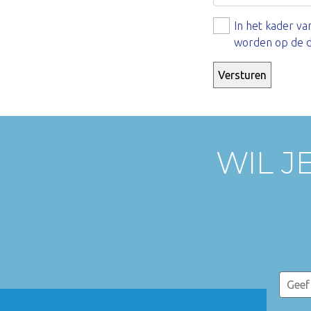
In het kader v
worden op de d
WIL J