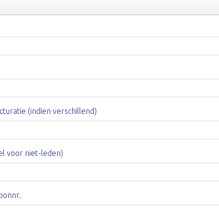
n
turatie (indien verschillend)
 voor niet-leden)
bonnr.