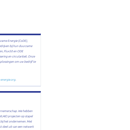
rzame Energie (CoDE),
drijven bij hun duurzame
ren, Flux50 en ODE
ering en circulariteit. Onze
plossingen om uw bedrijf te
energie.org
.
dernemerschap. We hebben
 VLAIO projecten op stapel
 bij het ondernemen. Met
 deel uit van een netwerk