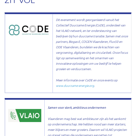
ZIT VOL
Dit evenement wordt georganiseerd vanuit het
Collectief Duurzame Energie (CoDE), onderdeel van
het VLAIO-netwerk, en ter ondersteuning van
bedrijven bij hun duurzame transitie. Samen met onze
partners, Biogas-E, COGEN Vlaanderen, Flux50 en
ODE Vlaanderen, bundelen we de krachten van
vergroening, digitalisering en circulariteit. Onze focus
ligt op samenwerking en het omarmen van
innovatieve oplossingen om uw bedrijf te helpen
groeien en verduurzamen.
Meer informatie over CoDE en onze events op
www.duurzame-energie.org
.
Samen voor sterk, ambitieus ondernemen
Vlaanderen mag best wat ambitieuzer zijn als het aankomt
op ondernemerschap. We hebben nood aan meer starters,
meer blijvers en meer groeiers. Daarom wil VLAIO projecten
op stapel zetten die ondernemers aanzetten tot