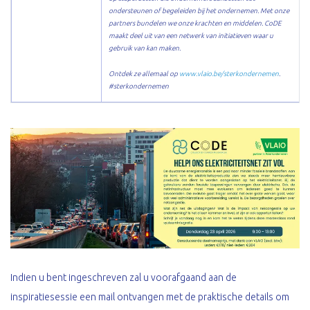
ondersteunen of begeleiden bij het ondernemen. Met onze
partners bundelen we onze krachten en middelen. CoDE
maakt deel uit van een netwerk van initiatieven waar u
gebruik van kan maken.
Ontdek ze allemaal op
www.vlaio.be/sterkondernemen
.
#sterkondernemen
Indien u bent ingeschreven zal u voorafgaand aan de
inspiratiesessie een mail ontvangen met de praktische details om