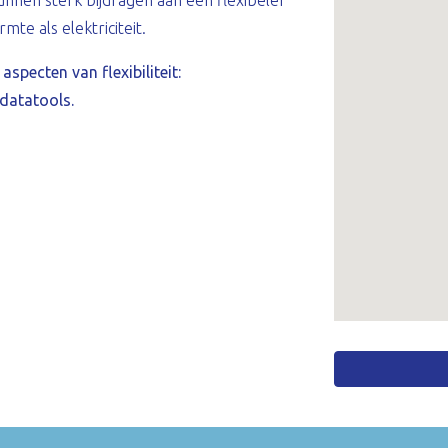
nnen sterk bijdragen aan een flexibeler
te als elektriciteit.
aspecten van flexibiliteit:
 datatools.