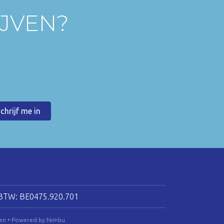
IJVEN?
BTW: BE0475.920.701
en
•
Powered by Nimbu