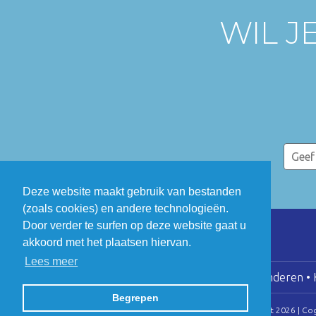
WIL J
Deze website maakt gebruik van bestanden
(zoals cookies) en andere technologieën.
Door verder te surfen op deze website gaat u
akkoord met het plaatsen hiervan.
Lees meer
COGEN Vlaanderen • K
Begrepen
© Copyright 2026 | Co