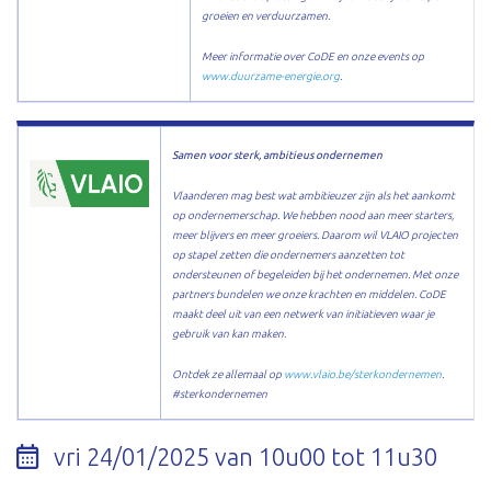
groeien en verduurzamen.
Meer informatie over CoDE en onze events op
www.duurzame-energie.org
.
Samen voor sterk, ambitieus ondernemen
Vlaanderen mag best wat ambitieuzer zijn als het aankomt
op ondernemerschap. We hebben nood aan meer starters,
meer blijvers en meer groeiers. Daarom wil VLAIO projecten
op stapel zetten die ondernemers aanzetten tot
ondersteunen of begeleiden bij het ondernemen. Met onze
partners bundelen we onze krachten en middelen. CoDE
maakt deel uit van een netwerk van initiatieven waar je
gebruik van kan maken.
Ontdek ze allemaal op
www.vlaio.be/sterkondernemen
.
#sterkondernemen
vri 24/01/2025 van 10u00 tot 11u30