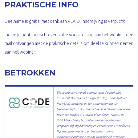
PRAKTISCHE INFO
Deelname is gratis, met dank aan VLAIO. Inschrijving is verplicht.
Indien je bent ingeschreven zal je voorafgaand aan het webinar een
mail ontvangen met de praktische details om deel te kunnen nemen
aan het webinar.
BETROKKEN
Dit evenement wordt georganiseerd vanuit het
Collectief Duurzame Energie (CoDE), onderdeel van
het VLAIO-netwerk, en ter ondersteuning van
bedrijven bij hun duurzame transitie. Samen met onze
partners, Biogas-E, COGEN Vlaanderen, Flux50 en
ODE Vlaanderen, bundelen we de krachten van
vergroening, digitalisering en circulariteit. Onze focus
ligt op samenwerking en het omarmen van
innovatieve oplossingen om jouw bedrijf te helpen