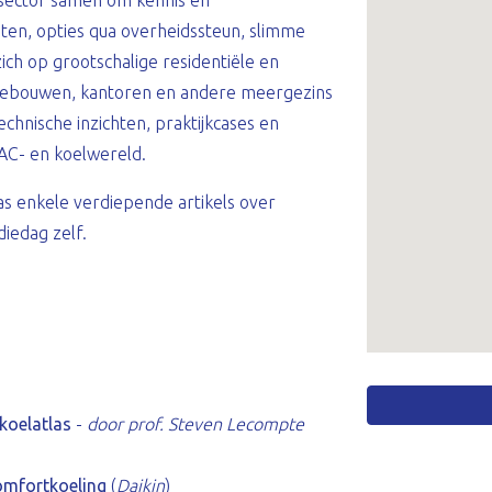
 sector samen om kennis en
isten, opties qua overheidssteun, slimme
zich op grootschalige residentiële en
sgebouwen, kantoren en andere meergezins
echnische inzichten, praktijkcases en
AC- en koelwereld.
as enkele verdiepende artikels over
iedag zelf.
 koelatlas
-
door prof. Steven Lecompte
omfortkoeling
(
Daikin
)