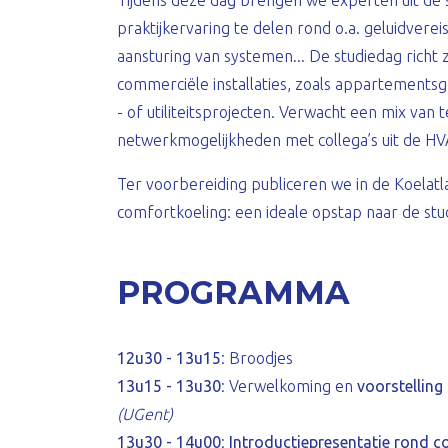
Tijdens deze dag brengen we experten uit de
praktijkervaring te delen rond o.a. geluidvere
aansturing van systemen... De studiedag richt 
commerciële installaties, zoals appartement
- of utiliteitsprojecten. Verwacht een mix van t
netwerkmogelijkheden met collega’s uit de HV
Ter voorbereiding publiceren we in de Koelatl
comfortkoeling: een ideale opstap naar de stud
PROGRAMMA
12u30 - 13u15
: Broodjes
13u15 - 13u30
: Verwelkoming en
voorstelling
(UGent)
13u30 - 14u00
:
Introductiepresentatie rond c