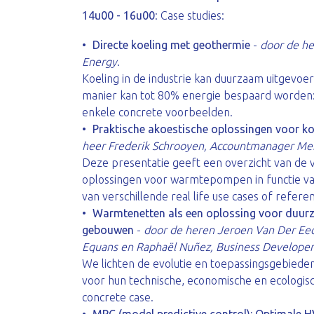
14u00 - 16u00
: Case studies:
Directe koeling met geothermie
-
door de he
Energy
.
Koeling in de industrie kan duurzaam uitgevo
manier kan tot 80% energie bespaard worden
enkele concrete voorbeelden.
Praktische akoestische oplossingen voor k
heer Frederik Schrooyen, Accountmanager Merf
Deze presentatie geeft een overzicht van de v
oplossingen voor warmtepompen in functie van
van verschillende real life use cases of referen
Warmtenetten als een oplossing voor duur
gebouwen
-
door de heren Jeroen Van Der Eec
Equans en Raphaël Nuñez, Business Developer
We lichten de evolutie en toepassingsgebied
voor hun technische, economische en ecologis
concrete case.