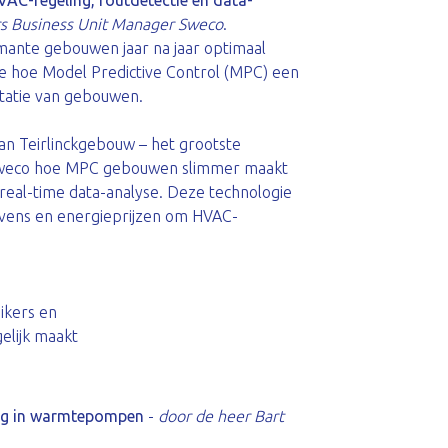
VAC-regeling, foutdetectie en data-
rs Business Unit Manager Sweco
.
mante gebouwen jaar na jaar optimaal
 je hoe Model Predictive Control (MPC) een
tatie van gebouwen.
an Teirlinckgebouw – het grootste
 Sweco hoe MPC gebouwen slimmer maakt
 real-time data-analyse. Deze technologie
vens en energieprijzen om HVAC-
ikers en
elijk maakt
ing in warmtepompen
-
door de heer Bart