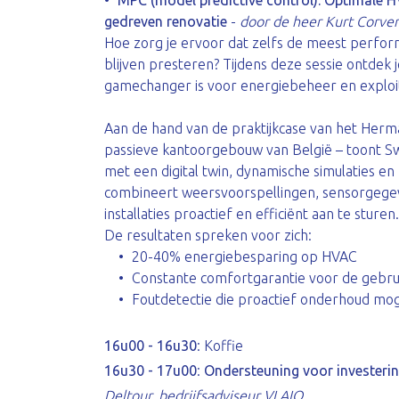
MPC (model predictive control): Optimale H
gedreven renovatie
-
door de heer Kurt Corve
Hoe zorg je ervoor dat zelfs de meest perfor
blijven presteren? Tijdens deze sessie ontdek
gamechanger is voor energiebeheer en exploi
Aan de hand van de praktijkcase van het Herm
passieve kantoorgebouw van België – toont
met een digital twin, dynamische simulaties en
combineert weersvoorspellingen, sensorgege
installaties proactief en efficiënt aan te sturen.
De resultaten spreken voor zich:
20-40% energiebesparing op HVAC
Constante comfortgarantie voor de gebru
Foutdetectie die proactief onderhoud mog
16u00 - 16u30
: Koffie
16u30 - 17u00
:
Ondersteuning voor invester
Deltour, bedrijfsadviseur VLAIO