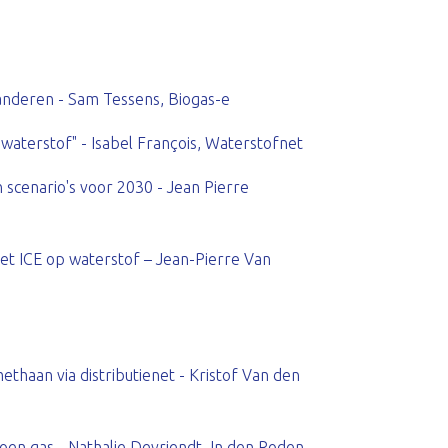
anderen - Sam Tessens, Biogas-e
waterstof" - Isabel François, Waterstofnet
scenario's voor 2030 - Jean Pierre
t ICE op waterstof – Jean-Pierre Van
thaan via distributienet - Kristof Van den
en gas - Nathalie Devriendt, In den Roden