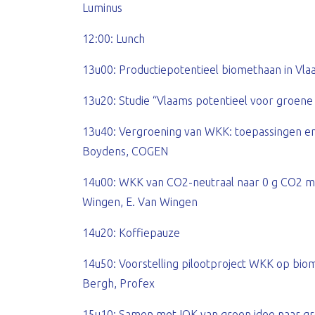
Luminus
12:00: Lunch
13u00: Productiepotentieel biomethaan in Vla
13u20: Studie “Vlaams potentieel voor groene 
13u40: Vergroening van WKK: toepassingen en 
Boydens, COGEN
14u00: WKK van CO2-neutraal naar 0 g CO2 me
Wingen, E. Van Wingen
14u20: Koffiepauze
14u50: Voorstelling pilootproject WKK op biome
Bergh, Profex
15u10: Samen met IOK van groen idee naar gro