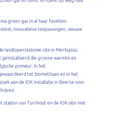
Groen gas en WKK: efficiënt op weg naar
a groen gas in al haar facetten
text, innovatieve toepassingen, nieuwe
 landloperskolonie-site in Merksplas.
 geïnstalleerd die groene warmte en
lgische primeur. In het
pgewaardeerd tot biomethaan en in het
ek aan de IOK installatie in Beerse voor
hrijven.
t station van Turnhout en de IOK-site met