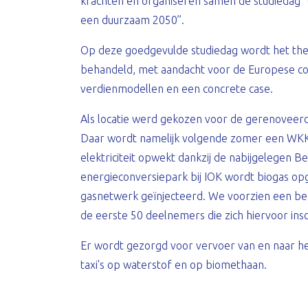
krachten en organiseren samen de studiedag “
een duurzaam 2050”.
Op deze goedgevulde studiedag wordt het them
behandeld, met aandacht voor de Europese con
verdienmodellen en een concrete case.
Als locatie werd gekozen voor de gerenoveerde
Daar wordt namelijk volgende zomer een WKK
elektriciteit opwekt dankzij de nabijgelegen Be
energieconversiepark bij IOK wordt biogas o
gasnetwerk geïnjecteerd. We voorzien een bezo
de eerste 50 deelnemers die zich hiervoor insc
Er wordt gezorgd voor vervoer van en naar he
taxi's op waterstof en op biomethaan.