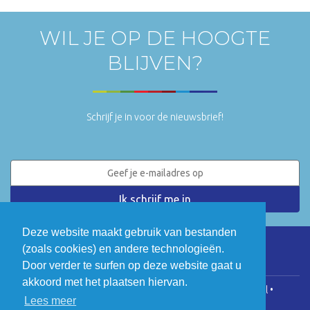
WIL JE OP DE HOOGTE
BLIJVEN?
Schrijf je in voor de nieuwsbrief!
Deze website maakt gebruik van bestanden
(zoals cookies) en andere technologieën.
LinkedIn
Twitter
Door verder te surfen op deze website gaat u
akkoord met het plaatsen hiervan.
COGEN Vlaanderen • Koningsstraat 146, 1000 Brussel •
Lees meer
info@cogenvlaanderen.be
• BTW: BE0475.920.701