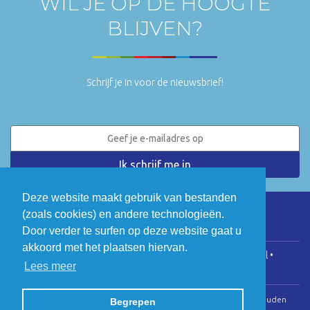
WIL JE OP DE HOOGTE
BLIJVEN?
Schrijf je in voor de nieuwsbrief!
Deze website maakt gebruik van bestanden
(zoals cookies) en andere technologieën.
LinkedIn
Twitter
Door verder te surfen op deze website gaat u
akkoord met het plaatsen hiervan.
COGEN Vlaanderen • Koningsstraat 146, 1000 Brussel •
Lees meer
info@cogenvlaanderen.be
• BTW: BE0475.920.701
© Copyright 2026 | Cogen Vlaanderen • Alle rechten voorbehouden
Begrepen