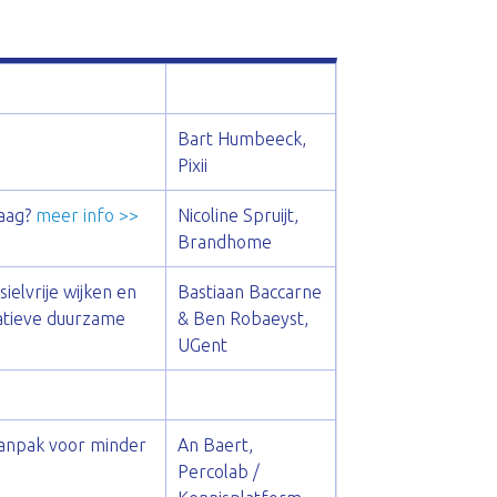
Bart Humbeeck,
Pixii
raag?
meer info >>
Nicoline Spruijt,
Brandhome
ielvrije wijken en
Bastiaan Baccarne
atieve duurzame
& Ben Robaeyst,
UGent
aanpak voor minder
An Baert,
Percolab /