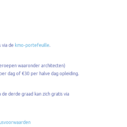
s via de
kmo-portefeuille
.
eroepen waaronder architecten)
er dag of €30 per halve dag opleiding.
de derde graad kan zich gratis via
susvoorwaarden