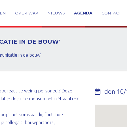
GEN
OVER WKK
NIEUWS
AGENDA
CONTACT
ICATIE IN DE BOUW'
municatie in de bouw'
don 10/
pbureaus te weinig personeel? Deze
at je de juiste mensen net niét aantrekt
 loopt het soms aardig fout: hoe
je collega's, bouwpartners,