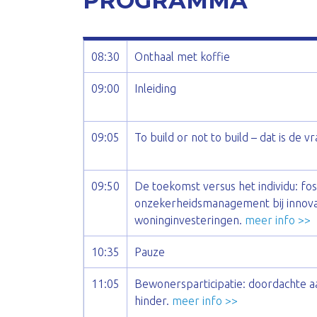
PROGRAMMA
08:30
Onthaal met koffie
09:00
Inleiding
09:05
To build or not to build – dat is de v
09:50
De toekomst versus het individu: foss
onzekerheidsmanagement bij innov
woninginvesteringen.
meer info >>
10:35
Pauze
11:05
Bewonersparticipatie: doordachte 
hinder.
meer info >>