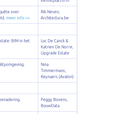
Kennisplatform
nquête over
Rik Neven,
eld.
meer info >>
Architectura.be
tate: BIM in het
Luc De Canck &
Katrien De Norre,
Upgrade Estate
alityomgeving.
Nina
Timmermans,
Reynaers (Avalon)
benadering.
Peggy Bovens,
BouwData