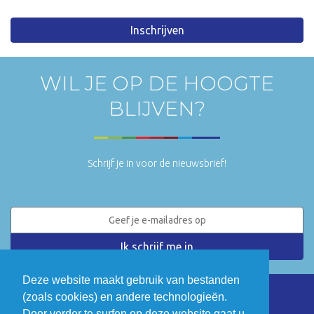
Inschrijven
WIL JE OP DE HOOGTE
BLIJVEN?
Schrijf je in voor de nieuwsbrief!
Deze website maakt gebruik van bestanden
(zoals cookies) en andere technologieën.
LinkedIn
Twitter
Door verder te surfen op deze website gaat u