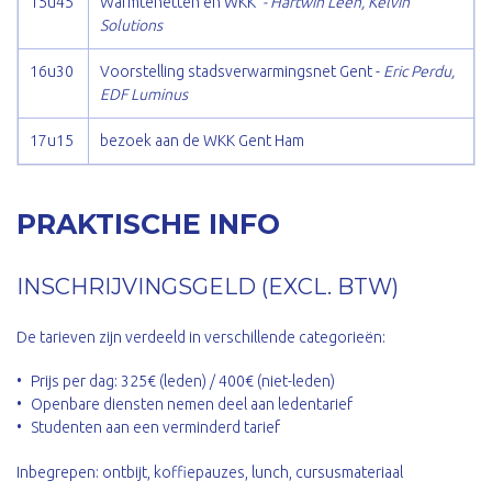
15u45
Warmtenetten en WKK
- Hartwin Leen, Kelvin
Solutions
16u30
Voorstelling stadsverwarmingsnet Gent -
Eric Perdu,
EDF Luminus
17u15
bezoek aan de WKK Gent Ham
PRAKTISCHE INFO
INSCHRIJVINGSGELD (EXCL. BTW)
De tarieven zijn verdeeld in verschillende categorieën:
Prijs per dag: 325€ (leden) / 400€ (niet-leden)
Openbare diensten nemen deel aan ledentarief
Studenten aan een verminderd tarief
Inbegrepen: ontbijt, koffiepauzes, lunch, cursusmateriaal