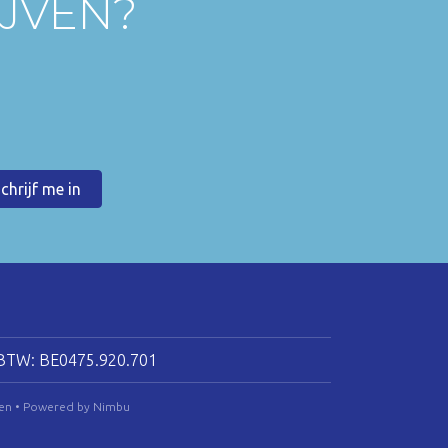
IJVEN?
BTW: BE0475.920.701
en
•
Powered by Nimbu