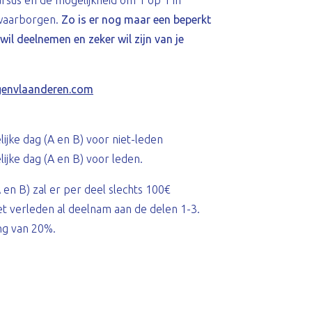
rsus en de mogelijkheid om 1 op 1 in
 waarborgen.
Zo is er nog maar een beperkt
 wil deelnemen en zeker wil zijn van je
genvlaanderen.com
jke dag (A en B) voor niet-leden
jke dag (A en B) voor leden.
 en B) zal er per deel slechts 100€
et verleden al deelnam aan de delen 1-3.
ng van 20%.