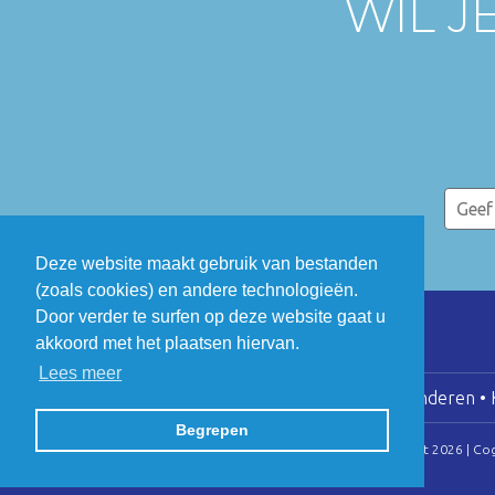
WIL J
Deze website maakt gebruik van bestanden
(zoals cookies) en andere technologieën.
Door verder te surfen op deze website gaat u
akkoord met het plaatsen hiervan.
Lees meer
COGEN Vlaanderen • K
Begrepen
© Copyright 2026 | Co