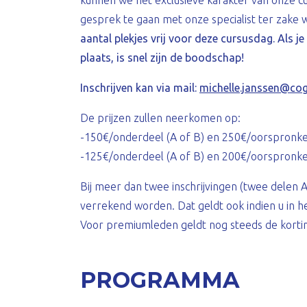
kunnen we het exclusieve karakter van onze cu
gesprek te gaan met onze specialist ter zake
aantal plekjes vrij voor deze cursusdag. Als je
plaats, is snel zijn de boodschap!
Inschrijven kan via mail:
michelle.janssen@co
De prijzen zullen neerkomen op:
-150€/onderdeel (A of B) en 250€/oorspronkeli
-125€/onderdeel (A of B) en 200€/oorspronkeli
Bij meer dan twee inschrijvingen (twee delen A
verrekend worden. Dat geldt ook indien u in h
Voor premiumleden geldt nog steeds de korti
PROGRAMMA