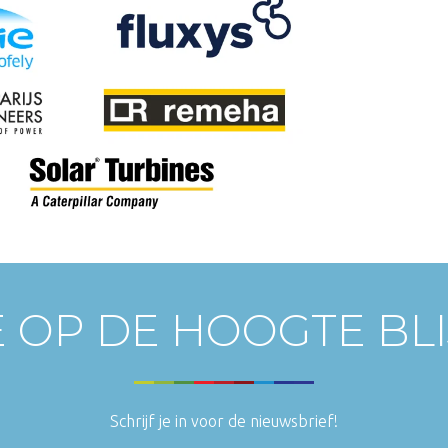
E OP DE HOOGTE BL
Schrijf je in voor de nieuwsbrief!