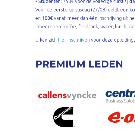
•
Studenten
: 750€ voor de volledige cursus|
da
Voor de eerste cursusdag (27/08) geldt een
ko
en
100€
vanaf meer dan één inschrijving uit he
Inbegrepen: koffie, frisdrank, water, lunch, cu
U kan zich
hier inschrijven
voor deze opleiding
PREMIUM LEDEN