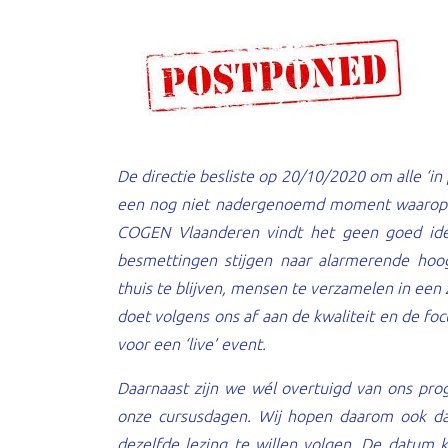
De directie besliste op 20/10/2020 om alle ‘in
een nog niet nadergenoemd moment waarop d
COGEN Vlaanderen vindt het geen goed ide
besmettingen stijgen naar alarmerende hoo
thuis te blijven, mensen te verzamelen in een
doet volgens ons af aan de kwaliteit en de f
voor een ‘live’ event.
Daarnaast zijn we wél overtuigd van ons pro
onze cursusdagen. Wij hopen daarom ook dat
dezelfde lezing te willen volgen. De datu