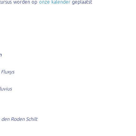
-cursus worden op
onze kalender
geplaatst
n
, Fluxys
luvius
n den Roden Schilt