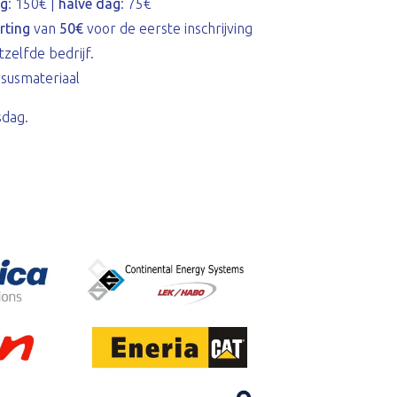
g
: 150€ |
halve dag
: 75€
rting
van
50€
voor de eerste inschrijving
tzelfde bedrijf.
rsusmateriaal
sdag.