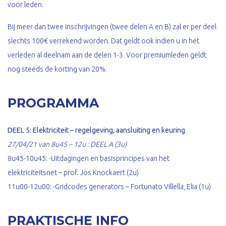
voor leden.
Bij meer dan twee inschrijvingen (twee delen A en B) zal er per deel
slechts 100€ verrekend worden. Dat geldt ook indien u in het
verleden al deelnam aan de delen 1-3. Voor premiumleden geldt
nog steeds de korting van 20%.
PROGRAMMA
DEEL 5: Elektriciteit – regelgeving, aansluiting en keuring
27/04/21 van 8u45 – 12u : DEEL A (3u)
8u45-10u45: -Uitdagingen en basisprincipes van het
elektriciteitsnet – prof. Jos Knockaert (2u)
11u00-12u00: -Gridcodes generators – Fortunato Villella, Elia (1u)
PRAKTISCHE INFO