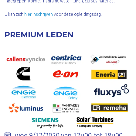
Inbegrepen: koffie, frisdrank, water, lunch, cursusmateriaal
U kan zich
hier inschrijven
voor deze opleidingsdag.
PREMIUM LEDEN
woe 9/12/2020 van 12u00 tot 18u00