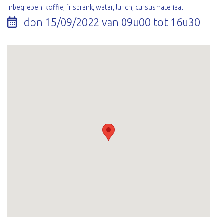
Inbegrepen: koffie, frisdrank, water, lunch, cursusmateriaal
don 15/09/2022 van 09u00 tot 16u30