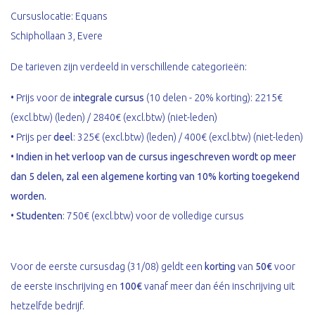
Cursuslocatie: Equans
Schiphollaan 3, Evere
De tarieven zijn verdeeld in verschillende categorieën:
• Prijs voor de
integrale cursus
(10 delen - 20% korting): 2215€
(excl.btw) (leden) / 2840€ (excl.btw) (niet-leden)
• Prijs per
deel
: 325€ (excl.btw) (leden) / 400€ (excl.btw) (niet-leden)
•
Indien in het verloop van de cursus ingeschreven wordt op meer
dan 5 delen, zal een algemene korting van 10% korting toegekend
worden.
•
Studenten
: 750€ (excl.btw) voor de volledige cursus
Voor de eerste cursusdag (31/08) geldt een
korting
van
50€
voor
de eerste inschrijving en
100€
vanaf meer dan één inschrijving uit
hetzelfde bedrijf.