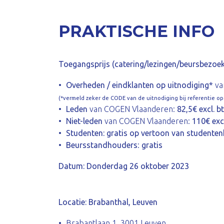
PRAKTISCHE INFO
Toegangsprijs (catering/lezingen/beursbezoek
O
verheden / eindklanten op uitnodiging*
va
(*vermeld zeker de CODE van de uitnodiging bij referentie op h
Leden
van COGEN Vlaanderen:
82,5€ excl. b
Niet-leden
van COGEN Vlaanderen:
110€ exc
Studenten: gratis op vertoon van studenten
Beursstandhouders
:
gratis
Datum: Donderdag 26 oktober 2023
Locatie: Brabanthal, Leuven
Brabantlaan 1, 3001 Leuven