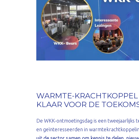
WARMTE-KRACHTKOPPELI
KLAAR VOOR DE TOEKOM
De WKK-ontmoetingsdag is een tweejaarlijks 
en geïnteresseerden in warmtekrachtkoppeli
uit de sector samen om kennis te delen, nieuw