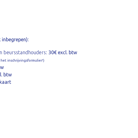
 inbegrepen):
n beursstandhouders:
30€ excl. btw
et inschrijvingsformulier!)
tw
l. btw
kaart