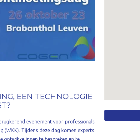
NG, EEN TECHNOLOGIE
ST?
terugkerend evenement voor professionals
ng (WKK).
Tijdens deze dag komen experts
e ontwikkelingen te bespreken en te