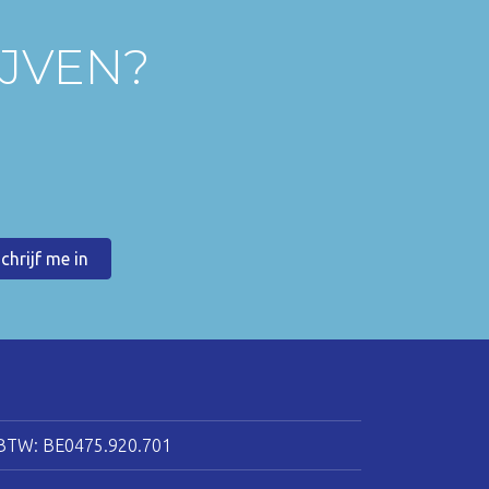
IJVEN?
BTW: BE0475.920.701