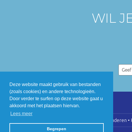
WIL J
Deze website maakt gebruik van bestanden
(zoals cookies) en andere technologieën.
Door verder te surfen op deze website gaat u
akkoord met het plaatsen hiervan.
Lees meer
COGEN Vlaanderen • K
Begrepen