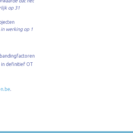
orwaarde dat het
lijk op 31
ojecten
in werking op 1
 bandingfactoren
in definitief OT
en.be
.