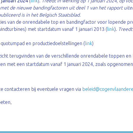
 januari 2024
(
link
).
Treedt in werking op 1 januari 2024, op vo
t met de nieuwe bandingfactoren uit deel 1 van het rapport uiter
liceerd is in het Belgisch Staatsblad.
aties van de onrendabele top en bandingfactor voor lopende pr
ndturbines) met startdatum vanaf 1 januari 2013 (
link
).
Treedt 
e quotumpad en productiedoelstellingen (
link
)
icht terugvinden van de verschillende onrendabele toppen en
en met een startdatum vanaf 1 januari 2024, zoals opgenomen 
te contacteren bij eventuele vragen via
beleid@cogenvlaander
oeten,