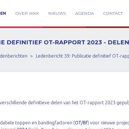
GEN
OVER WKK
NIEUWS
AGENDA
CONTACT
 DEFINITIEF OT-RAPPORT 2023 - DELEN 
denberichten
>
Ledenbericht 39: Publicatie definitief OT-rap
verschillende definitieve delen van het OT-rapport 2023 gepub
dabele toppen en bandingfactoren (
OT/Bf
) voor nieuwe proje