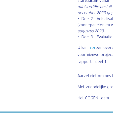
startdatum vanaf 1
ministeriële beslui
december 2023 gepub
Deel 2 - Actualis
(zonnepanelen en wi
augustus 2023.
Deel 3 - Evaluati
U kan
hier
een overz
voor nieuwe project
rapport - deel 1.
Aarzel niet om ons 
Met vriendelijke gr
Het COGEN-team