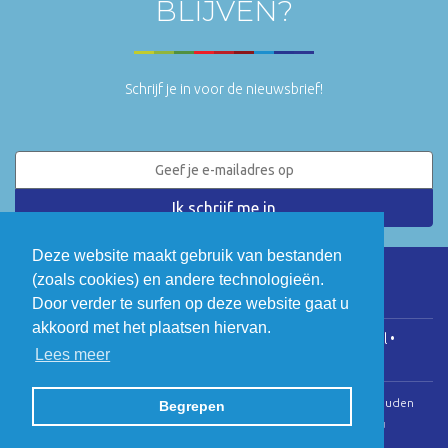
BLIJVEN?
Schrijf je in voor de nieuwsbrief!
Deze website maakt gebruik van bestanden
(zoals cookies) en andere technologieën.
LinkedIn
Twitter
Door verder te surfen op deze website gaat u
akkoord met het plaatsen hiervan.
COGEN Vlaanderen • Koningsstraat 146, 1000 Brussel •
Lees meer
info@cogenvlaanderen.be
• BTW: BE0475.920.701
© Copyright 2026 | Cogen Vlaanderen • Alle rechten voorbehouden
Begrepen
Webdesign door Zenjoy in Leuven
•
Powered by Nimbu