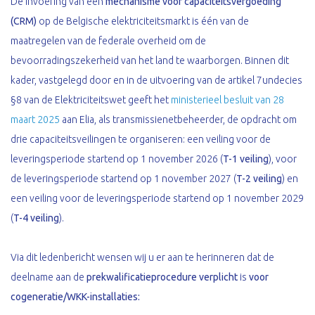
De invoering van een
mechanisme voor capaciteitsvergoeding
(CRM)
op de Belgische elektriciteitsmarkt is één van de
maatregelen van de federale overheid om de
bevoorradingszekerheid van het land te waarborgen. Binnen dit
kader, vastgelegd door en in de uitvoering van de artikel 7undecies
§8 van de Elektriciteitswet geeft het
ministerieel besluit van 28
maart 2025
aan Elia, als transmissienetbeheerder, de opdracht om
drie capaciteitsveilingen te organiseren: een veiling voor de
leveringsperiode startend op 1 november 2026 (
T-1 veiling
), voor
de leveringsperiode startend op 1 november 2027 (
T-2 veiling
) en
een veiling voor de leveringsperiode startend op 1 november 2029
(
T-4 veiling
).
Via dit ledenbericht wensen wij u er aan te herinneren dat de
deelname aan de
prekwalificatieprocedure
verplicht
is
voor
cogeneratie/WKK-installaties: