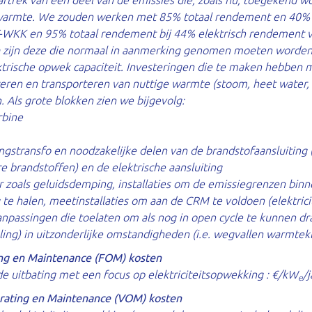
 aftrek van een deel van de emissies die, zoals nu, toegekend 
warmte. We zouden werken met 85% totaal rendement en 40% 
WKK en 95% totaal rendement bij 44% elektrisch rendement 
zijn deze die normaal in aanmerking genomen moeten worden
trische opwek capaciteit. Investeringen die te maken hebben 
ren en transporteren van nuttige warmte (stoom, heet water, h
. Als grote blokken zien we bijgevolg:
rbine
gstransfo en noodzakelijke delen van de brandstofaansluiting (
 brandstoffen) en de elektrische aansluiting
 zoals geluidsdemping, installaties om de emissiegrenzen bin
te halen, meetinstallaties om aan de CRM te voldoen (elektrici
npassingen die toelaten om als nog in open cycle te kunnen dr
ing) in uitzonderlijke omstandigheden (i.e. wegvallen warmtekl
ng en Maintenance (FOM) kosten
de uitbating met een focus op elektriciteitsopwekking : €/kW
/j
e
rating en Maintenance (VOM) kosten