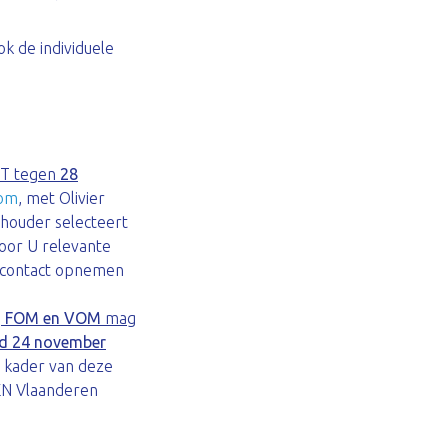
k de individuele
CT tegen
28
com
, met Olivier
tshouder selecteert
voor U relevante
s contact opnemen
, FOM en VOM
mag
 24 november
 kader van deze
EN Vlaanderen