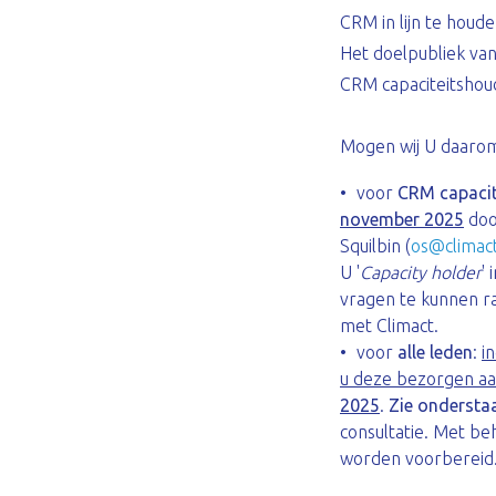
CRM in lijn te houd
Het doelpubliek van
CRM capaciteitshou
Mogen wij U daaro
voor
CRM capacit
november 2025
do
Squilbin (
os@climac
U '
Capacity holder
' 
vragen te kunnen r
met Climact.
voor
alle leden
:
i
u deze bezorgen a
2025
.
Zie ondersta
consultatie. Met b
worden voorbereid