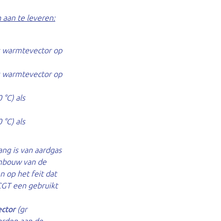
aan te leveren:
ls warmtevector op
ls warmtevector op
 °C) als
 °C) als
ang is van aardgas
ombouw van de
n op het feit dat
CCGT een gebruikt
ector
(gr