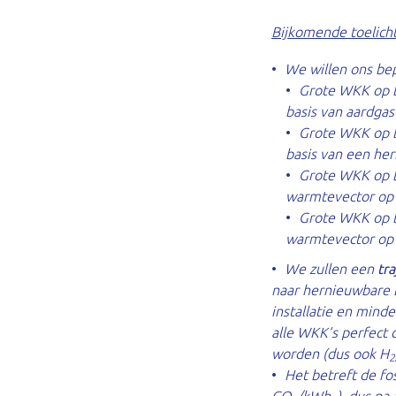
Bijkomende toelich
We willen ons be
Grote WKK op b
basis van aardgas
Grote WKK op b
basis van een hern
Grote WKK op b
warmtevector op 
Grote WKK op b
warmtevector op b
We zullen een
tr
naar hernieuwbare b
installatie en minde
alle WKK’s perfect 
worden (dus ook H
2
Het betreft de fo