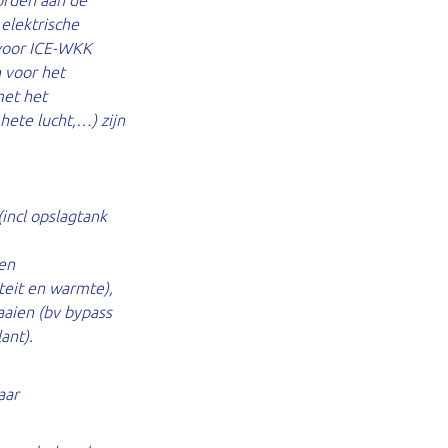
worden aan de
elektrische
voor ICE-WKK
 voor het
met het
ete lucht,…) zijn
incl opslagtank
nen
teit en warmte),
aaien (bv bypass
ant).
aar