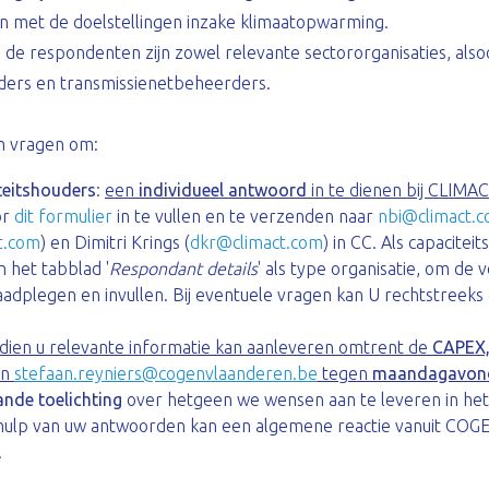
en met de doelstellingen inzake klimaatopwarming.
 de respondenten zijn zowel relevante sectororganisaties, alsoo
ders en transmissienetbeheerders.
m vragen om:
eitshouders
:
een
individueel antwoord
in te dienen bij CLIMA
or
dit formulier
in te vullen en te verzenden naar
nbi@climact.
t.com
) en Dimitri Krings (
dkr@climact.com
) in CC. Als capacitei
in het tabblad '
Respondant details
' als type organisatie, om de 
aadplegen en invullen. Bij eventuele vragen kan U rechtstreek
ndien u relevante informatie kan aanleveren omtrent de
CAPEX
an
stefaan.reyniers@cogenvlaanderen.be
tegen
maandagavond
ande toelichting
over hetgeen we wensen aan te leveren in het
ehulp van uw antwoorden kan een algemene reactie vanuit COG
.