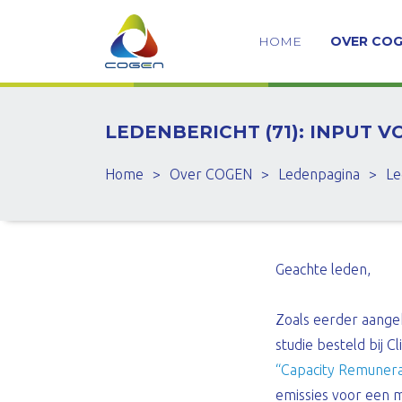
HOME
OVER CO
LEDENBERICHT (71): INPUT 
Home
>
Over COGEN
>
Ledenpagina
>
Le
Geachte leden,
Zoals eerder aange
studie besteld bij 
“Capacity Remuner
emissies voor een m