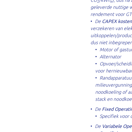
CO
/kWh
), dus na
2
e
geleverde nuttige 
rendement voor GT-
De
CAPEX kosten
verzekeren van elek
uitkoppelen/produce
dus niet inbegrepen
Motor of gastu
Alternator
Opvoer/scheidin
voor hernieuwbare
Randapparatuur
milieuvergunning 
noodkoeling of aa
stack en noodkoel
De
Fixed Operati
Specifiek voor 
De
Variabele Ope