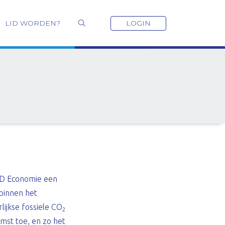
LID WORDEN?
LOGIN
D Economie een
binnen het
rlijkse fossiele CO
2
mst toe, en zo het