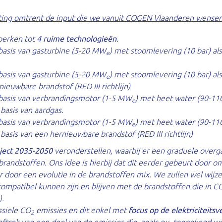
ting omtrent de input die we vanuit COGEN Vlaanderen wensen 
perken tot
4 ruime technologieën
.
asis van gasturbine (5-20 MW
) met stoomlevering (10 bar) a
e
asis van gasturbine (5-20 MW
) met stoomlevering (10 bar) a
e
ieuwbare brandstof (RED III richtlijn)
asis van verbrandingsmotor (1-5 MW
) met heet water (90-110
e
basis van aardgas.
asis van verbrandingsmotor (1-5 MW
) met heet water (90-110
e
asis van een hernieuwbare brandstof (RED III richtlijn)
aject 2035-2050
veronderstellen, waarbij er een graduele overg
randstoffen. Ons idee is hierbij dat dit eerder gebeurt door 
r door een evolutie in de brandstoffen mix. We zullen wel wijze
compatibel kunnen zijn en blijven met de brandstoffen die in 
).
ssiele CO
emissies en dit enkel met
focus op de elektriciteitsv
2