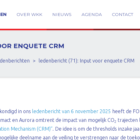
GEN
OVER WKK
NIEUWS
AGENDA
CONTACT
VOOR ENQUETE CRM
denberichten
>
ledenbericht (71): Input voor enquete CRM
kondigd in ons
ledenbericht van 6 november 2025
heeft de FO
Climact en Aurora omtrent de impact van mogelijk CO
trajecten 
2
ation Mechanism (CRM)”
. De idee is om de thresholds inzake jaa
ogelijke deelname aan de veiling te verstrengen naar de toeko