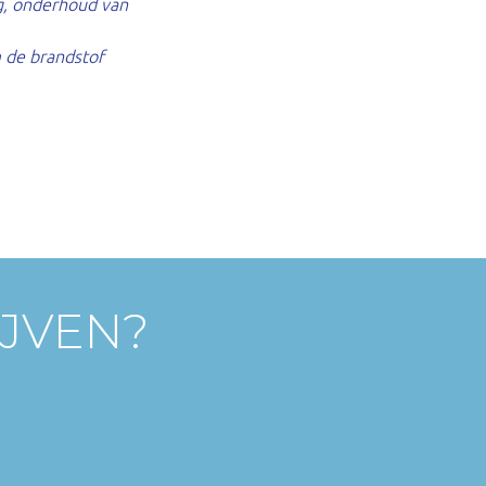
g, onderhoud van
m de brandstof
IJVEN?