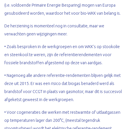
(i.e. voldoende Primaire Energie Besparing) mogen van Europa
gesubsideerd worden, waardoor het voor bio-WKK van belang is.
De herziening is momenteel nog in consultatie, maar we
verwachten geen wijzigingen meer.
• Zoals besproken in de werkgroepen en om WKK’s op stookolie
en steenkool te weren, zijn de referentierendementen voor
fossiele brandstoffen afgestemd op deze van aardgas.
• Nagenoeg alle andere referentie-rendementen blijven gelijk met
deze uit 2015. Er was een risico dat biogas benaderd werd als
brandstof voor CCGT in plaats van gasmotor, maar dit is succesvol
afgeketst geweest in de werkgroepen.
• Voor cogeneraties die werken met restwarmte of uitlaatgassen
op temperaturen lager dan 200°C, (meestal tegendruk
stoomturbines) wordt het elektrische referentie-rendement