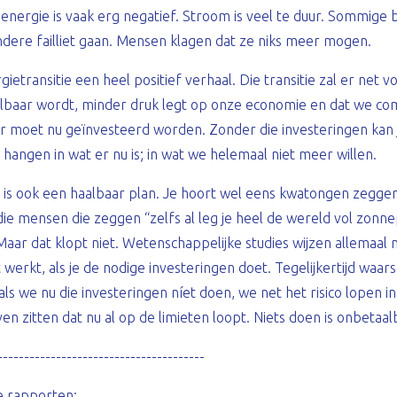
nergie is vaak erg negatief. Stroom is veel te duur. Sommige 
 andere failliet gaan. Mensen klagen dat ze niks meer mogen.
gietransitie een heel positief verhaal. Die transitie zal er net 
lbaar wordt, minder druk legt op onze economie en dat we co
moet nu geïnvesteerd worden. Zonder die investeringen kan je 
je hangen in wat er nu is; in wat we helemaal niet meer willen.
e is ook een haalbaar plan. Je hoort wel eens kwatongen zeggen
 die mensen die zeggen “zelfs al leg je heel de wereld vol zonn
Maar dat klopt niet. Wetenschappelijke studies wijzen allemaal 
werkt, als je de nodige investeringen doet. Tegelijkertijd waa
als we nu die investeringen níet doen, we net het risico lopen i
ven zitten dat nu al op de limieten loopt. Niets doen is onbetaal
---------------------------------------
e rapporten: