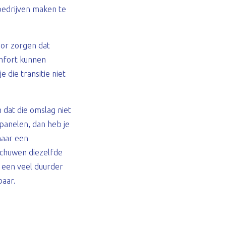
bedrijven maken te
voor zorgen dat
mfort kunnen
die transitie niet
 dat die omslag niet
epanelen, dan heb je
naar een
rschuwen diezelfde
n een veel duurder
baar.