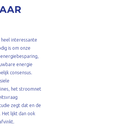
MAAR
e heel interessante
odig is om onze
n energiebesparing,
euwbare energie
elijk consensus.
siele
ines, het stroomnet
eitsvraag
tudie zegt dat en de
 Het lijkt dan ook
afvinkt.