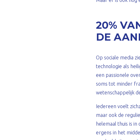
Maar er is ook nog
20% VA
DE AAN
Op sociale media z
technologie als hei
een passionele over
soms tot minder fr
wetenschappelijk d
Iedereen voelt zichz
maar ook de reguli
helemaal thuis is in
ergens in het midde