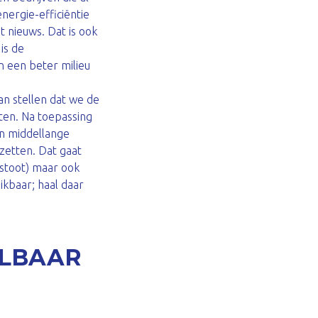
ergie-efficiëntie
t nieuws. Dat is ook
is de
n een beter milieu
an stellen dat we de
en. Na toepassing
en middellange
 zetten. Dat gaat
tstoot) maar ook
ikbaar; haal daar
ALBAAR