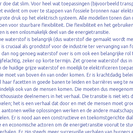
ar doe dat slim. Voor heel wat toepassingen (bijvoorbeeld tran
t evident om over te stappen van fossiele bronnen naar elektric
grote druk op het elektrisch systeem. Alle modellen tonen dan 
 voor stuurbare flexibiliteit. Die flexibiliteit en het gebruik
en is een onlosmakelijk deel van die energietransitie.
ne waterstof is belangrijk (dus waterstof die gemaakt wordt m
is cruciaal als grondstof voor de industrie ter vervanging van f
 dan nog genoeg waterstof over is om ook een belangrijke rol 
jfelachtig, zeker op korte termijn. Zet groene waterstof dus in 
de huidige grijze waterstof en moeilijk te elektrificeren toepa
ie moet van boven én van onder komen. Er is krachtdadig bele
 al haar facetten in goede banen te leiden en barrières weg te
teindelijk ook van de mensen komen. Die moeten dus meegeno
ousiaste deelnemers in het verhaal. Die transitie is niet iets d
kelen; het is een verhaal dat door en met de mensen moet gro
 aantonen welke oplossingen werken en de andere maatschapp
len. Er is nood aan een constructieve en toekomstgerichte dia
 en economische actoren om de energietransitie vooruit te st
erhalen. Er zijn steeds meer succesvolle verhalen van burgers e