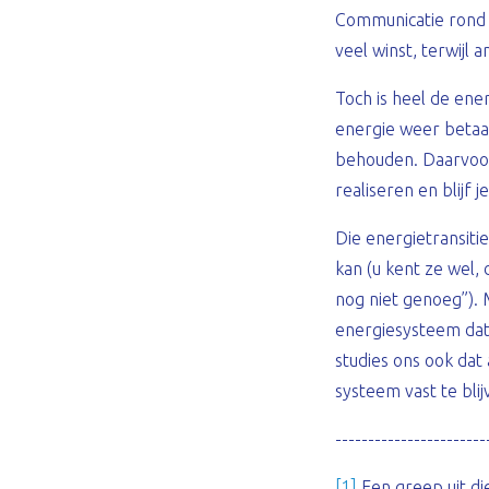
Communicatie rond e
veel winst, terwijl
Toch is heel de ener
energie weer betaa
behouden. Daarvoor 
realiseren en blijf 
Die energietransiti
kan (u kent ze wel,
nog niet genoeg”). 
energiesysteem dat 
studies ons ook dat 
systeem vast te blij
-----------------------
[1]
Een greep uit di