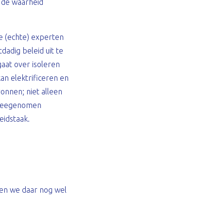
t de waarheid
le (echte) experten
dadig beleid uit te
gaat over isoleren
an elektrificeren en
ronnen; niet alleen
n meegenomen
eidstaak.
en we daar nog wel