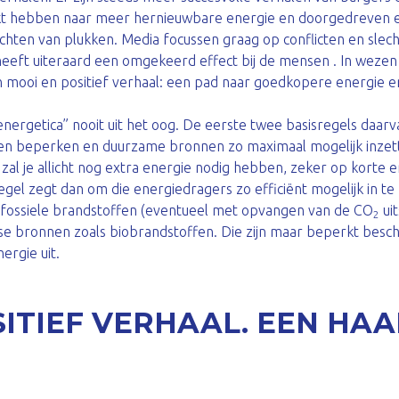
 hebben naar meer hernieuwbare energie en doorgedreven en
uchten van plukken. Media focussen graag op conflicten en slech
 heeft uiteraard een omgekeerd effect bij de mensen . In wezen 
n mooi en positief verhaal: een pad naar goedkopere energie e
 energetica” nooit uit het oog. De eerste twee basisregels daarv
n beperken en duurzame bronnen zo maximaal mogelijk inzett
 zal je allicht nog extra energie nodig hebben, zeker op korte 
egel zegt dan om die energiedragers zo efficiënt mogelijk in te
r fossiele brandstoffen (eventueel met opvangen van de CO
ui
2
e bronnen zoals biobrandstoffen. Die zijn maar beperkt besch
ergie uit.
SITIEF VERHAAL. EEN HA