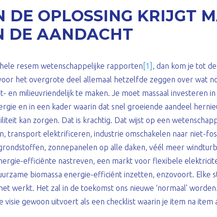
N DE OPLOSSING KRIJGT 
N DE AANDACHT
en hele resem wetenschappelijke rapporten
[1]
, dan kom je tot d
e voor het overgrote deel allemaal hetzelfde zeggen over wat n
t- en milieuvriendelijk te maken. Je moet massaal investeren i
ergie en in een kader waarin dat snel groeiende aandeel herni
liteit kan zorgen. Dat is krachtig. Dat wijst op een wetenschapp
n, transport elektrificeren, industrie omschakelen naar niet-fos
grondstoffen, zonnepanelen op alle daken, véél meer windturb
ergie-efficiënte nastreven, een markt voor flexibele elektricit
uurzame biomassa energie-efficiënt inzetten, enzovoort. Elke s
 het werkt. Het zal in de toekomst ons nieuwe ‘normaal’ worden.
ie visie gewoon uitvoert als een checklist waarin je item na item 