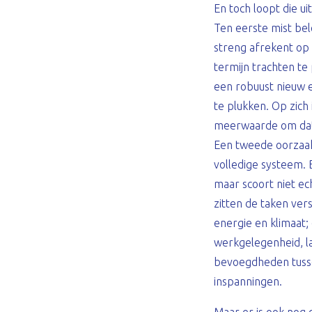
En toch loopt die ui
Ten eerste mist bele
streng afrekent op 
termijn trachten te
een robuust nieuw e
te plukken. Op zich
meerwaarde om dat 
Een tweede oorzaak 
volledige systeem. B
maar scoort niet ec
zitten de taken ver
energie en klimaat;
werkgelegenheid, la
bevoegdheden tussen
inspanningen.