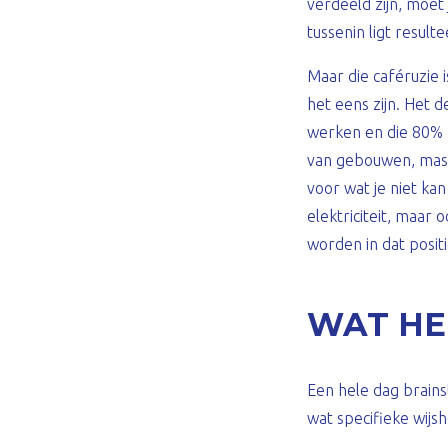
verdeeld zijn, moet 
tussenin ligt resulte
Maar die caféruzie 
het eens zijn. Het 
werken en die 80% zo
van gebouwen, massa
voor wat je niet ka
elektriciteit, maa
worden in dat positi
WAT HE
Een hele dag brain
wat specifieke wijs