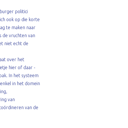
urger politici
ch ook op die korte
slag te maken naar
s de vruchten van
t niet echt de
aat over het
tje hier of daar -
pak. In het systeem
 enkel in het domein
ing,
ring van
 coördineren van de