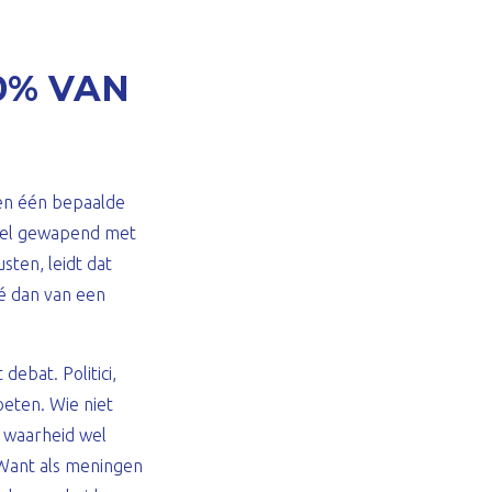
0% VAN
ien één bepaalde
enkel gewapend met
sten, leidt dat
é dan van een
debat. Politici,
eten. Wie niet
e waarheid wel
. Want als meningen