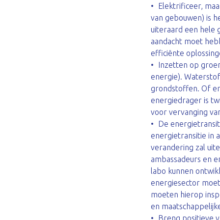
Elektrificeer, ma
van gebouwen) is he
uiteraard een hele 
aandacht moet hebben
efficiënte oplossing
Inzetten op groe
energie). Waterstof 
grondstoffen. Of er
energiedrager is twi
voor vervanging van 
De energietransit
energietransitie in
verandering zal ui
ambassadeurs en enth
labo kunnen ontwik
energiesector moet
moeten hierop inspe
en maatschappelijke
Breng positieve v