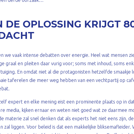
 een derde oorzaak…
N DE OPLOSSING KRIJGT 8
DACHT
ien we vaak intense debatten over energie. Heel wat mensen z
lige graal en pleiten daar vurig voor; soms met inhoud, soms 
tuiging. En omdat niet al die protagonisten hetzelfde smaakje lu
aaie taferelen die meer weg hebben van een vechtpartij op caf
ebat.
elf expert en elke mening eist een prominente plaats op in dat 
ere media, kijken ernaar en weten niet goed wat ze daarmee mo
 de materie zal snel denken dat als experts het niet eens zijn, d
n zal liggen. Voor beleid is dat een makkelijke bliksemafleider