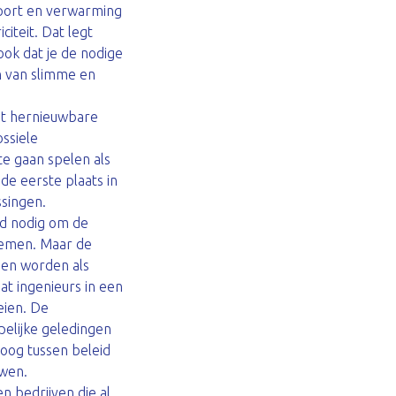
sport en verwarming
iteit. Dat legt
ook dat je de nodige
en van slimme en
et hernieuwbare
ossiele
te gaan spelen als
de eerste plaats in
ssingen.
id nodig om de
 nemen. Maar de
men worden als
at ingenieurs in een
eien. De
elijke geledingen
loog tussen beleid
uwen.
n bedrijven die al