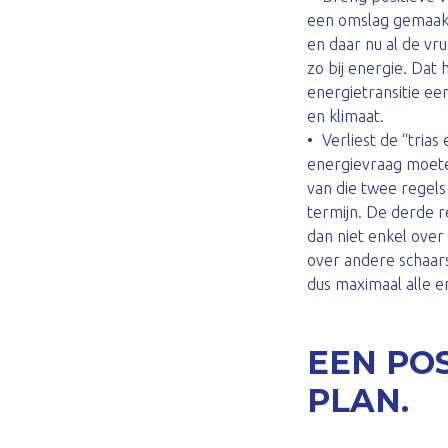
een omslag gemaakt
en daar nu al de vr
zo bij energie. Dat
energietransitie ee
en klimaat.
Verliest de “trias
energievraag moete
van die twee regels
termijn. De derde r
dan niet enkel ove
over andere schaars
dus maximaal alle en
EEN PO
PLAN.