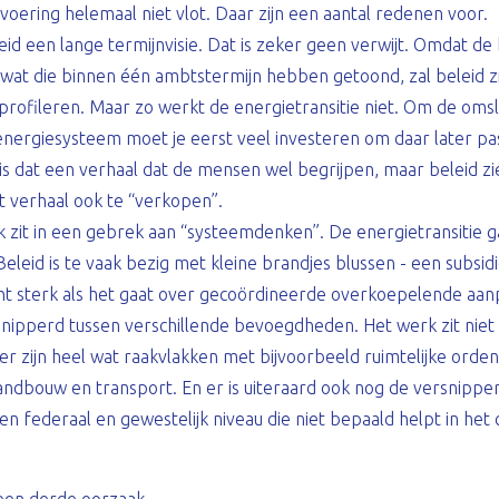
tvoering helemaal niet vlot. Daar zijn een aantal redenen voor.
id een lange termijnvisie. Dat is zeker geen verwijt. Omdat de b
wat die binnen één ambtstermijn hebben getoond, zal beleid zi
 profileren. Maar zo werkt de energietransitie niet. Om de om
nergiesysteem moet je eerst veel investeren om daar later pa
 is dat een verhaal dat de mensen wel begrijpen, maar beleid zie
verhaal ook te “verkopen”.
zit in een gebrek aan “systeemdenken”. De energietransitie g
eleid is te vaak bezig met kleine brandjes blussen - een subsidie
ht sterk als het gaat over gecoördineerde overkoepelende aan
snipperd tussen verschillende bevoegdheden. Het werk zit niet
 er zijn heel wat raakvlakken met bijvoorbeeld ruimtelijke orden
ndbouw en transport. En er is uiteraard ook nog de versnippe
 federaal en gewestelijk niveau die niet bepaald helpt in het