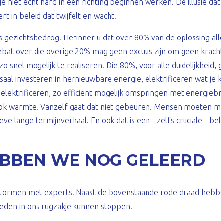
je niet echt hard in één richting beginnen werken. De illusie da
ert in beleid dat twijfelt en wacht.
is gezichtsbedrog. Herinner u dat over 80% van de oplossing al
debat over die overige 20% mag geen excuus zijn om geen kracht
 snel mogelijk te realiseren. Die 80%, voor alle duidelijkheid, 
al investeren in hernieuwbare energie, elektrificeren wat je k
n elektrificeren, zo efficiënt mogelijk omspringen met energieb
r ook warmte. Vanzelf gaat dat niet gebeuren. Mensen moete
eve lange termijnverhaal. En ook dat is een - zelfs cruciale - bel
BBEN WE NOG GELEERD
stormen met experts. Naast de bovenstaande rode draad hebb
heden in ons rugzakje kunnen stoppen.