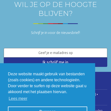
WIL JE OP DE HOOGTE
BLIJVEN?
Schrijf je in voor de nieuwsbrief!
Deze website maakt gebruik van bestanden
(zoals cookies) en andere technologieën.
LinkedIn
Twitter
Door verder te surfen op deze website gaat u
akkoord met het plaatsen hiervan.
COGEN Vlaanderen • Koningsstraat 146, 1000 Brussel •
Lees meer
info@cogenvlaanderen.be
• BTW: BE0475.920.701
© Copyright 2026 | Cogen Vlaanderen • Alle rechten voorbehouden