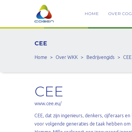
HOME
OVER CO
CEE
Home
>
Over WKK
>
Bedrijvengids
>
CEE
CEE
www.cee.eu/
CEE, dat zijn ingenieurs, denkers, cijferaars e
voor volgende generaties de taak hebben om z