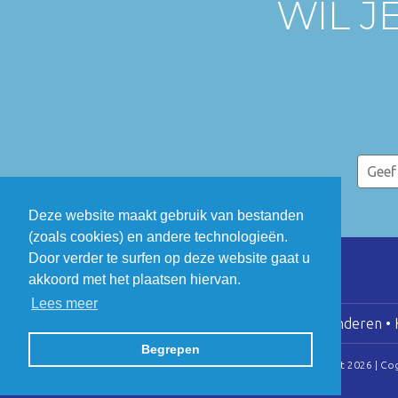
WIL J
Deze website maakt gebruik van bestanden
(zoals cookies) en andere technologieën.
Door verder te surfen op deze website gaat u
akkoord met het plaatsen hiervan.
Lees meer
COGEN Vlaanderen • K
Begrepen
© Copyright 2026 | Co