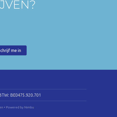
IJVEN?
BTW: BE0475.920.701
en
•
Powered by Nimbu