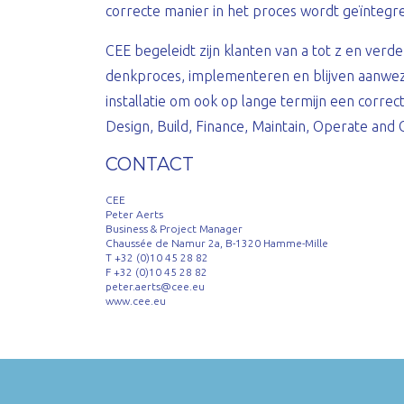
correcte manier in het proces wordt geïntegr
CEE begeleidt zijn klanten van a tot z en ver
denkproces, implementeren en blijven aanwez
installatie om ook op lange termijn een correct
Design, Build, Finance, Maintain, Operate and
CONTACT
CEE
Peter Aerts
Business & Project Manager
Chaussée de Namur 2a, B-1320 Hamme-Mille
T +32 (0)10 45 28 82
F +32 (0)10 45 28 82
peter.aerts@cee.eu
www.cee.eu