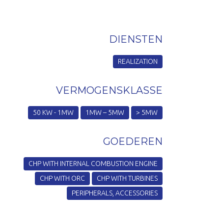
DIENSTEN
REALIZATION
VERMOGENSKLASSE
50 KW - 1MW
1MW – 5MW
> 5MW
GOEDEREN
CHP WITH INTERNAL COMBUSTION ENGINE
CHP WITH ORC
CHP WITH TURBINES
PERIPHERALS, ACCESSORIES