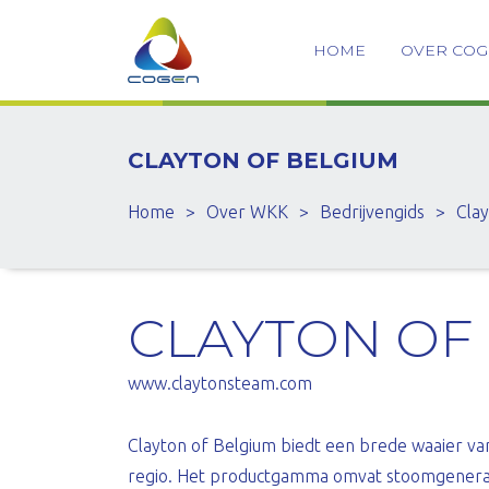
HOME
OVER CO
CLAYTON OF BELGIUM
Home
>
Over WKK
>
Bedrijvengids
>
Cla
CLAYTON OF
www.claytonsteam.com
Clayton of Belgium biedt een brede waaier va
regio. Het productgamma omvat stoomgenera