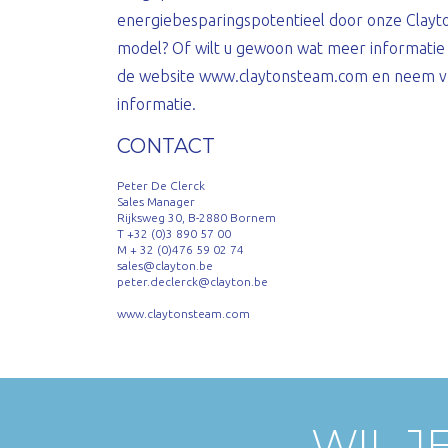
energiebesparingspotentieel door onze Clayto
model? Of wilt u gewoon wat meer informatie
de website
www.claytonsteam.com
en neem vr
informatie.
CONTACT
Peter De Clerck
Sales Manager
Rijksweg 30, B-2880 Bornem
T +32 (0)3 890 57 00
M + 32 (0)476 59 02 74
sales@clayton.be
peter.declerck@clayton.be
www.claytonsteam.com
WIL J