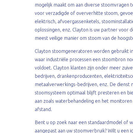
mogelijk maakt om aan diverse stoomvragen te
voor verzadigde of oververhitte stoom, gevoed 
elektrisch, afvoergassenketels, stoominstallat
oplossingen, enz. Clayton is uw partner voor 
meest veilige manier om stoom van de hoogste
Clayton stoomgeneratoren worden gebruikt in
waar industriële processen een stoombron no
voldoet. Clayton klanten zijn onder meer zuiv
bedrijven, drankenproducenten, elektriciteitsce
metaalverwerkings-bedrijven, enz. De dienst 
stoomsysteem optimaal blijft presteren en bie
aan zoals waterbehandeling en het monitoren 
afstand.
Bent u op zoek naar een standaardmodel of wil
aangepast aan uw stoomverbruik? Wilt u een id