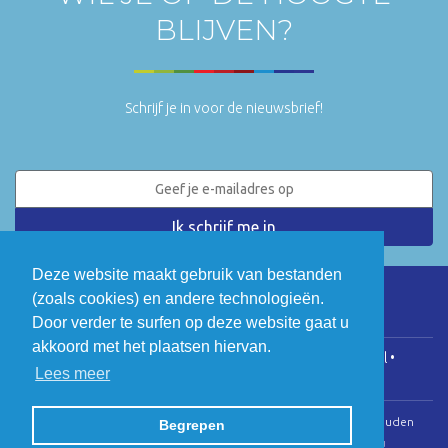
BLIJVEN?
Schrijf je in voor de nieuwsbrief!
Deze website maakt gebruik van bestanden
(zoals cookies) en andere technologieën.
LinkedIn
Twitter
Door verder te surfen op deze website gaat u
akkoord met het plaatsen hiervan.
COGEN Vlaanderen • Koningsstraat 146, 1000 Brussel •
Lees meer
info@cogenvlaanderen.be
• BTW: BE0475.920.701
© Copyright 2026 | Cogen Vlaanderen • Alle rechten voorbehouden
Begrepen
Webdesign door Zenjoy in Leuven
•
Powered by Nimbu