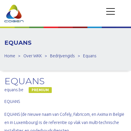
EQUANS
Home
>
Over WKK
>
Bedrijvengids
>
Equans
EQUANS
equans.be
PREMIUM
EQUANS
EQUANS (de nieuwe naam van Cofely, Fabricom, en Axima in België
en in Luxembourg) is de referentie op vlak van multi-technische
installaties en onderhoudsdiensten.