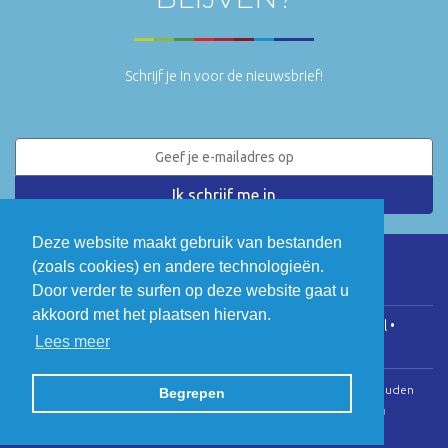
Schrijf je in voor de nieuwsbrief!
Deze website maakt gebruik van bestanden
(zoals cookies) en andere technologieën.
LinkedIn
Twitter
Door verder te surfen op deze website gaat u
akkoord met het plaatsen hiervan.
COGEN Vlaanderen • Koningsstraat 146, 1000 Brussel •
Lees meer
info@cogenvlaanderen.be
• BTW: BE0475.920.701
© Copyright 2026 | Cogen Vlaanderen • Alle rechten voorbehouden
Begrepen
Webdesign door Zenjoy in Leuven
•
Powered by Nimbu