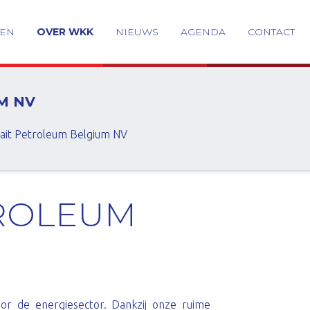
GEN
OVER WKK
NIEUWS
AGENDA
CONTACT
M NV
ait Petroleum Belgium NV
ROLEUM
oor de energiesector. Dankzij onze ruime