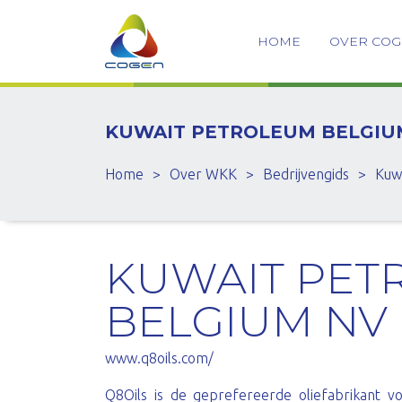
HOME
OVER CO
KUWAIT PETROLEUM BELGIU
Home
>
Over WKK
>
Bedrijvengids
>
Kuw
KUWAIT PET
BELGIUM NV
www.q8oils.com/
Q8Oils is de geprefereerde oliefabrikant v