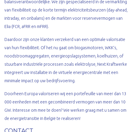
balansverantwoordelijke. We zijn gespecialiseerd in de vermarkting
van flexibiliteit op de korte termijn elektriciteitsbeurzen (day-ahead,
intraday, en onbalans) en de markten voor reservevermogen van
Elia (FCR, aFRR en mFRR).
Daardoor zijn onze klanten verzekerd van een optimale valorisatie
van hun flexibiliteit. Of het nu gaat om biogasmotoren, WKK’s,
noodstroomaggregaten, energieopslagsystemen, koelhuizen, of
stuurbare industriële processen zoals elektrolyse, Next Kraftwerke
integreert uw installatie in de virtuele energiecentrale met een
minimale impact op uw bedrijfsvoering.
Doorheen Europa valoriseren wij een portefeuille van meer dan 13
000 eenheden met een gecombineerd vermogen van meer dan 10
GW. Interesse om mee te doen? We werken graag met u samen om
de energietransitie in België te realiseren!
CONTACT