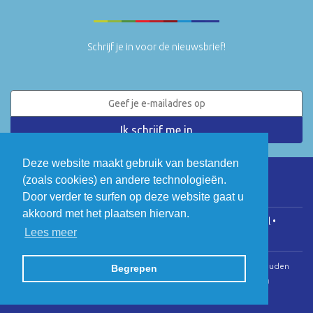
Schrijf je in voor de nieuwsbrief!
Deze website maakt gebruik van bestanden
(zoals cookies) en andere technologieën.
LinkedIn
Twitter
Door verder te surfen op deze website gaat u
akkoord met het plaatsen hiervan.
COGEN Vlaanderen • Koningsstraat 146, 1000 Brussel •
Lees meer
info@cogenvlaanderen.be
• BTW: BE0475.920.701
© Copyright 2026 | Cogen Vlaanderen • Alle rechten voorbehouden
Begrepen
Webdesign door Zenjoy in Leuven
•
Powered by Nimbu